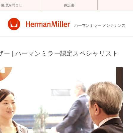
コ
修理お問合せ
保証書
ン
テ
ン
ツ
へ
ハーマンミラー メンテナンス
ス
キ
ッ
プ
ー | ハーマンミラー認定スペシャリスト