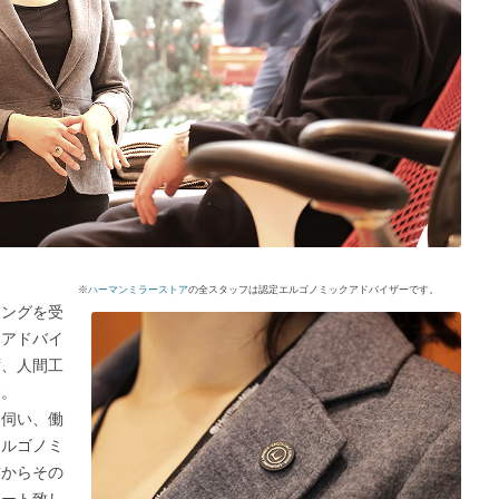
※
ハーマンミラーストア
の全スタッフは認定エルゴノミックアドバイザーです。
ニングを受
クアドバイ
ず、人間工
す。
り伺い、働
エルゴノミ
前からその
ポート致し