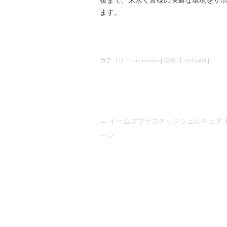
ます。
カテゴリー:
| 投稿日:
|
information
2015/4/8
←
イームズプラスチックシェルチェア 
投
ーン
稿
ナ
ビ
ゲ
ー
シ