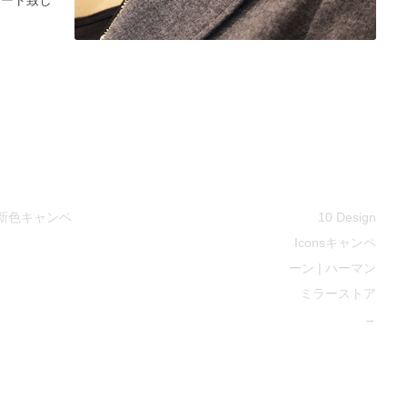
新色キャンペ
10 Design
Iconsキャンペ
ーン | ハーマン
ミラーストア
→