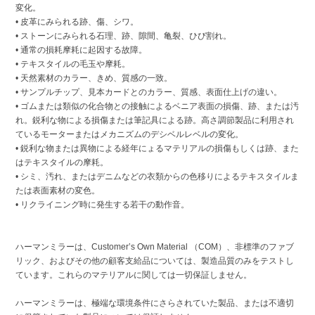
変化。
• 皮革にみられる跡、傷、シワ。
• ストーンにみられる石理、跡、隙間、亀裂、ひび割れ。
• 通常の損耗摩耗に起因する故障。
• テキスタイルの毛玉や摩耗。
• 天然素材のカラー、きめ、質感の一致。
• サンプルチップ、見本カードとのカラー、質感、表面仕上げの違い。
• ゴムまたは類似の化合物との接触によるベニア表面の損傷、跡、または汚
れ。鋭利な物による損傷または筆記具による跡。高さ調節製品に利用され
ているモーターまたはメカニズムのデシベルレベルの変化。
• 鋭利な物または異物による経年にょるマテリアルの損傷もしくは跡、また
はテキスタイルの摩耗。
• シミ、汚れ、またはデニムなどの衣類からの色移りによるテキスタイルま
たは表面素材の変色。
• リクライニング時に発生する若干の動作音。
ハーマンミラーは、Customer’s Own Material （COM）、非標準のファブ
リック、およびその他の顧客支給品については、製造品質のみをテストし
ています。これらのマテリアルに関しては一切保証しません。
ハーマンミラーは、極端な環境条件にさらされていた製品、または不適切