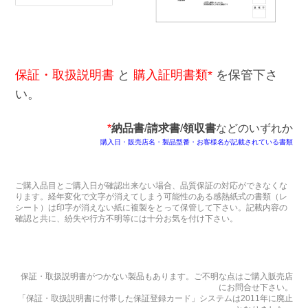
保証・取扱説明書
と
購入証明書類*
を保管下さ
い。
*
納品書
/
請求書
/
領収書
などのいずれか
購入日・販売店名・製品型番・お客様名が記載されている書類
ご購入品目とご購入日が確認出来ない場合、品質保証の対応ができなくな
ります。経年変化で文字が消えてしまう可能性のある感熱紙式の書類（レ
シート）は印字が消えない紙に複製をとって保管して下さい。記載内容の
確認と共に、紛失や行方不明等には十分お気を付け下さい。
保証・取扱説明書がつかない製品もあります。ご不明な点はご購入販売店
にお問合せ下さい。
「保証・取扱説明書に付帯した保証登録カード」システムは2011年に廃止