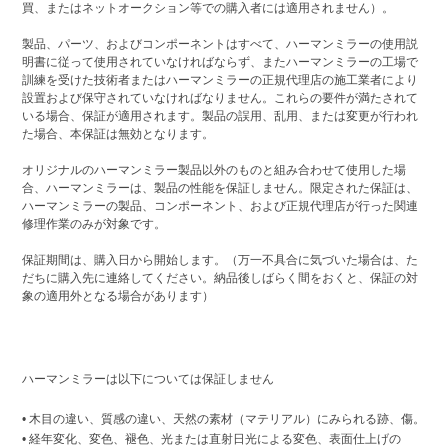
買、またはネットオークション等での購入者には適用されません）。
製品、パーツ、およびコンポーネントはすべて、ハーマンミラーの使用説
明書に従って使用されていなければならず、またハーマンミラーの工場で
訓練を受けた技術者またはハーマンミラーの正規代理店の施工業者により
設置および保守されていなければなりません。これらの要件が満たされて
いる場合、保証が適用されます。製品の誤用、乱用、または変更が行われ
た場合、本保証は無効となります。
オリジナルのハーマンミラー製品以外のものと組み合わせて使用した場
合、ハーマンミラーは、製品の性能を保証しません。限定された保証は、
ハーマンミラーの製品、コンポーネント、および正規代理店が行った関連
修理作業のみが対象です。
保証期間は、購入日から開始します。（万一不具合に気づいた場合は、た
だちに購入先に連絡してください。納品後しばらく間をおくと、保証の対
象の適用外となる場合があります）
ハーマンミラーは以下については保証しません
• 木目の違い、質感の違い、天然の素材（マテリアル）にみられる跡、傷。
• 経年変化、変色、褪色、光または直射日光による変色、表面仕上げの