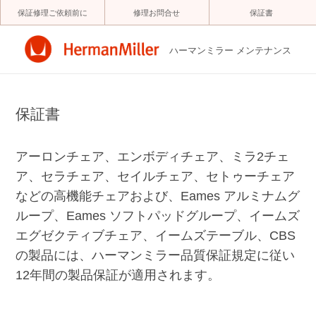
コ
保証修理ご依頼前に
修理お問合せ
保証書
ン
テ
ン
ツ
ハーマンミラー メンテナンス
へ
ス
キ
ッ
プ
保証書
アーロンチェア、エンボディチェア、ミラ2チェ
ア、セラチェア、セイルチェア、セトゥーチェア
などの高機能チェアおよび、Eames アルミナムグ
ループ、Eames ソフトパッドグループ、イームズ
エグゼクティブチェア、イームズテーブル、CBS
の製品には、ハーマンミラー品質保証規定に従い
12年間の製品保証が適用されます。