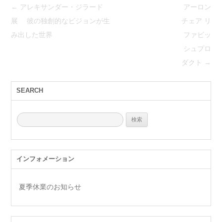
←
アレキサンダー・ジラード
アーロン
投
展 彼の独創的なビジョンが生
チェア リ
稿
み出した世界
ファビッ
ナ
シュプロ
ビ
ダクト
→
ゲ
ー
SEARCH
シ
ョ
検
ン
索:
インフォメーション
夏季休業のお知らせ